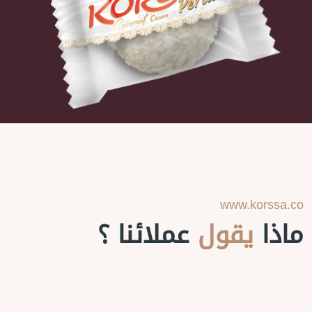
www.korssa.co
ماذا
يقول
عملائنا ؟