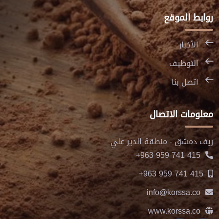
روابط الموقع
الأخبار
التوظيف
اتصل بنا
معلومات الاتصال
ريف دمشق - منطقة الدير علي
+963 959 741 415
+963 959 741 415
info@korssa.co
www.korssa.co