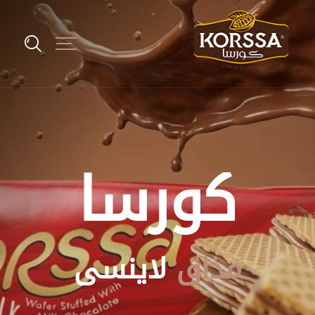
كورسا
مذاق
لاينسى